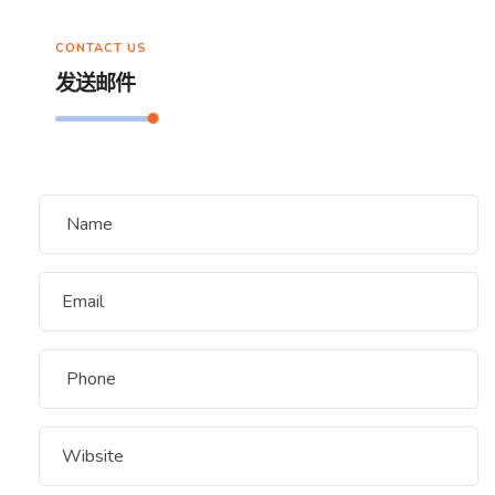
CONTACT US
发送邮件