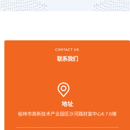
CONTACT US
联系我们
地址
榆林市高新技术产业园区沙河路财富中心6.7.8楼