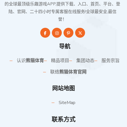
的全球最顶级乐趣游戏APP,提供下载、入口、首页、平台、登
陆、官网、二十四小时专属客服在线服务!全球最安全,最信
誉！
导航
认识
熊猫体育
精品项目
集团动态
服务宗旨
联络
熊猫体育官网
网站地图
SiteMap
联系方式