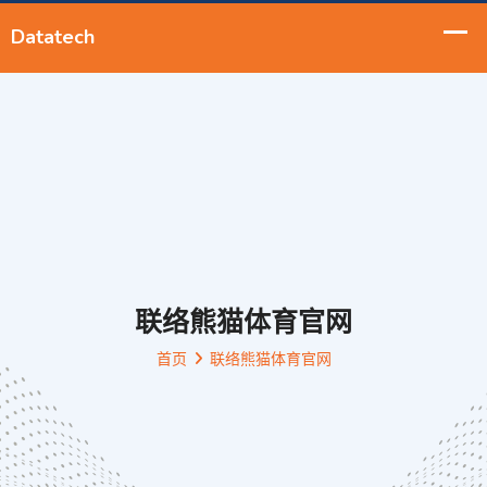
联络熊猫体育官网
首页
联络熊猫体育官网